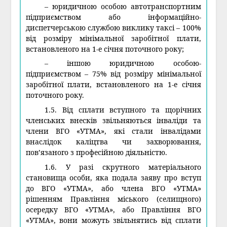
– юридичною особою автотранспортним
підприємством або інформаційно-
диспетчерською службою виклику таксі – 100%
від розміру мінімальної заробітної плати,
встановленого на 1-е січня поточного року;
– іншою юридичною особою-
підприємством – 75% від розміру мінімальної
заробітної плати, встановленого на 1-е січня
поточного року.
1.5. Від сплати вступного та щорічних
членських внесків звільняються інваліди та
члени ВГО «УТМА», які стали інвалідами
внаслідок каліцтва чи захворювання,
пов’язаного з професійною діяльністю.
1.6. У разі скрутного матеріального
становища особи, яка подала заяву про вступ
до ВГО «УТМА», або члена ВГО «УТМА»
рішенням Правління міського (селищного)
осередку ВГО «УТМА», або Правління ВГО
«УТМА», вони можуть звільнятись від сплати