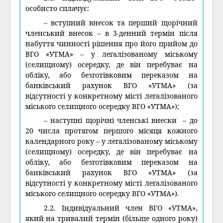
особисто сплачує:
– вступний внесок та перший щорічний
членський внесок – в 3-денний термін після
набуття чинності рішення про його прийом до
ВГО «УТМА» – у легалізованому міському
(селищному) осередку, де він перебуває на
обліку, або безготівковим переказом на
банківський рахунок ВГО «УТМА» (за
відсутності у конкретному місті легалізованого
міського селищного осередку ВГО «УТМА»);
– наступні щорічні членські внески – до
20 числа протягом першого місяця кожного
календарного року – у легалізованому міському
(селищному) осередку, де він перебуває на
обліку, або безготівковим переказом на
банківський рахунок ВГО «УТМА» (за
відсутності у конкретному місті легалізованого
міського селищного осередку ВГО «УТМА»).
2.2. Індивідуальний член ВГО «УТМА»,
який на тривалий термін (більше одного року)