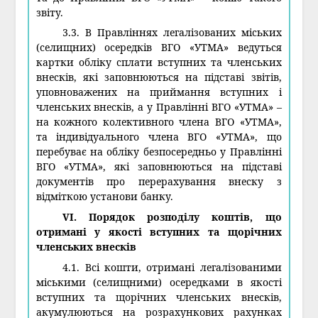
звіту.
3.3. В Правліннях легалізованих міських
(селищних) осередків ВГО «УТМА» ведуться
картки обліку сплати вступних та членських
внесків, які заповнюються на підставі звітів,
уповноважених на приймання вступних і
членських внесків, а у Правлінні ВГО «УТМА» –
на кожного колективного члена ВГО «УТМА»,
та індивідуального члена ВГО «УТМА», що
перебуває на обліку безпосередньо у Правлінні
ВГО «УТМА», які заповнюються на підставі
документів про перерахування внеску з
відміткою установи банку.
VI. Порядок розподілу коштів, що
отримані у якості вступних та щорічних
членських внесків
4.1. Всі кошти, отримані легалізованими
міськими (селищними) осередками в якості
вступних та щорічних членських внесків,
акумулюються на розрахункових рахунках