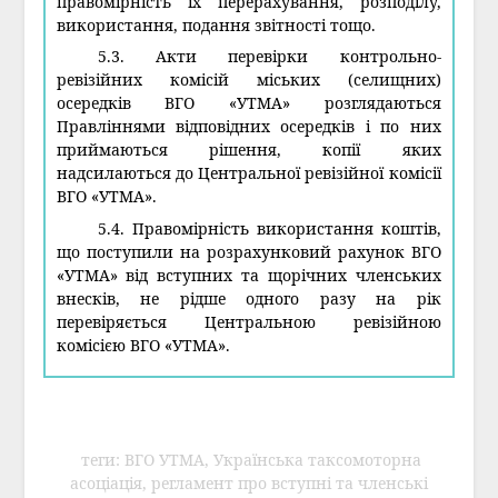
правомірність їх перерахування, розподілу,
використання, подання звітності тощо.
5.3. Акти перевірки контрольно-
ревізійних комісій міських (селищних)
осередків ВГО «УТМА» розглядаються
Правліннями відповідних осередків і по них
приймаються рішення, копії яких
надсилаються до Центральної ревізійної комісії
ВГО «УТМА».
5.4. Правомірність використання коштів,
що поступили на розрахунковий рахунок ВГО
«УТМА» від вступних та щорічних членських
внесків, не рідше одного разу на рік
перевіряється Центральною ревізійною
комісією ВГО «УТМА».
теги: ВГО УТМА, Українська таксомоторна
асоціація, регламент про вступні та членські