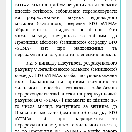
ВГО «УТМА» на прийом вступних та членських
внесків готівкою, зобов’язана перераховувати
на розрахунковий рахунок відповідного
міського (селищного) осередку ВГО «УТМА»
зібрані внески і надавати не пізніше 10-го
числа місяця, наступного за звітним, до
Правління міського (селищного) осередку ВГО
«УТМА» звіт про надходження та
перерахування вступних та членських внесків.
3.2. У випадку відсутності розрахункового
рахунку у легалізованого міського (селищного)
осередку ВГО «УТМА», особа, що уповноважена
його Правлінням на прийом вступних та
членських внесків готівкою, зобов’язана
перераховувати такі внески на розрахунковий
рахунок ВГО «УТМА» і надавати не пізніше 10-
го числа місяця, наступного за звітним, до
Правління міського (селищного) осередку ВГО
«УТМА» звіт про надходження та
перерахування вступних та членських внесків,
та до Правління ВГО «УТМА» – копію такого