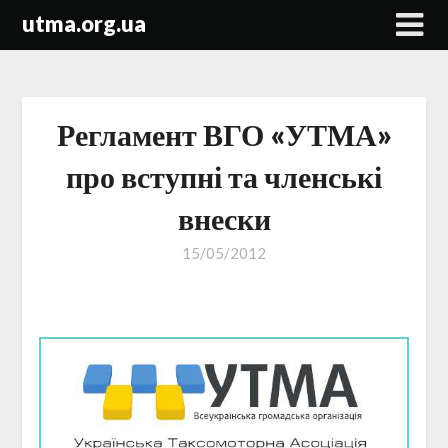
Skip
utma.org.ua
to
content
Регламент ВГО «УТМА»
про вступні та членські
внески
15/05/2012