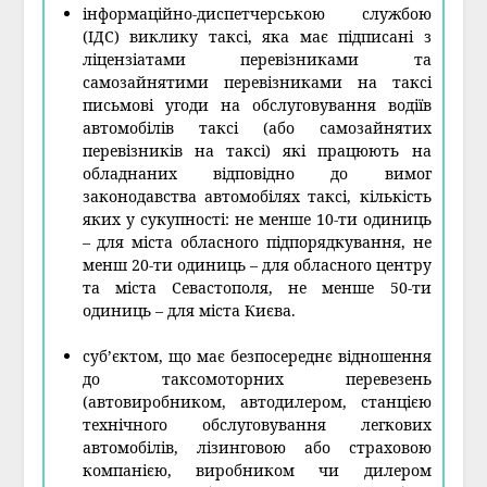
інформаційно-диспетчерською службою
(ІДС) виклику таксі, яка має підписані з
ліцензіатами перевізниками та
самозайнятими перевізниками на таксі
письмові угоди на обслуговування водіїв
автомобілів таксі (або самозайнятих
перевізників на таксі) які працюють на
обладнаних відповідно до вимог
законодавства автомобілях таксі, кількість
яких у сукупності: не менше 10-ти одиниць
– для міста обласного підпорядкування, не
менш 20-ти одиниць – для обласного центру
та міста Севастополя, не менше 50-ти
одиниць – для міста Києва.
суб’єктом, що має безпосереднє відношення
до таксомоторних перевезень
(автовиробником, автодилером, станцією
технічного обслуговування легкових
автомобілів, лізинговою або страховою
компанією, виробником чи дилером