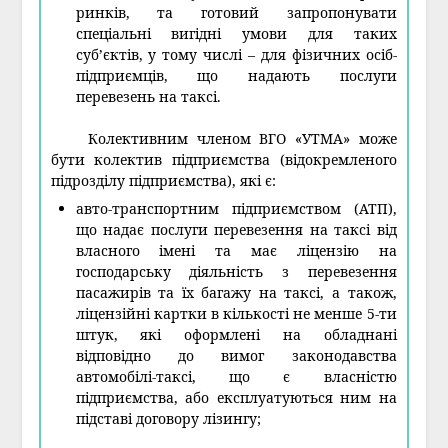
ринків, та готовий запропонувати
спеціальні вигідні умови для таких
суб’єктів, у тому числі – для фізичних осіб-
підприємців, що надають послуги
перевезень на таксі.
Колективним членом ВГО «УТМА» може
бути колектив підприємства (відокремленого
підрозділу підприємства), які є:
авто-транспортним підприємством (АТП),
що надає послуги перевезення на таксі від
власного імені та має ліцензію на
господарську діяльність з перевезення
пасажирів та їх багажу на таксі, а також,
ліцензійні картки в кількості не менше 5-ти
штук, які оформлені на обладнані
відповідно до вимог законодавства
автомобілі-таксі, що є власністю
підприємства, або експлуатуються ним на
підставі договору лізингу;