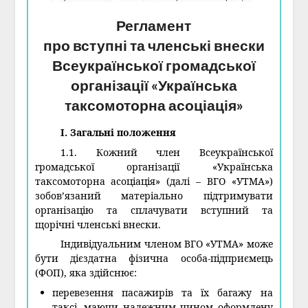
Регламент
про вступні та членські внески
Всеукраїнської громадської
організації «Українська
таксомоторна асоціація»
I. Загальні положення
1.1. Кожний член Всеукраїнської
громадської організації «Українська
таксомоторна асоціація» (далі – ВГО «УТМА»)
зобов’язаний матеріально підтримувати
організацію та сплачувати вступний та
щорічні членські внески.
Індивідуальним членом ВГО «УТМА» може
бути дієздатна фізична особа-підприємець
(ФОП), яка здійснює:
перевезення пасажирів та їх багажу на
таксі, маючи належним чином оформлену