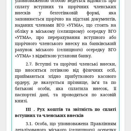
уповноваженою особою ведеться відомість про
сплату вступних та щорічних членських
внесків у безготівковій формі, яка
заповнюється щорічно на підставі документів,
наданих членами ВГО «УТМА», що стоять на
обліку в міському (селищному) осередку ВГО
«УТМА», про перерахування вступного або
щорічного членського внеску на банківський
рахунок міського (селищного) осередку ВГО
«УТМА» з відміткою установи банку.
2.7. Вступні та щорічні членські внески,
що вносяться готівкою від фізичних осіб,
приймаються згідно прибуткового касового
ордеру, де вказується прізвище, ім’я та по
батькові особи, яка сплатила внесок, її
паспортні дані, та проводяться по касовій
книзі.
III . Рух коштів та звітність по сплаті
вступних та членських внесків
3.1. Особа, що уповноважена Правлінням
легалізованого міського (селищного) осередку