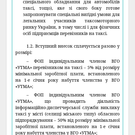
спеціального обладнання для автомобілів
таксі, тощо), яке зі свого боку готове
запропонувати спеціальні вигідні умови для
легальних учасників таксомоторного
ринку України, в тому числі і для фізичних
осіб підприємців перевізників на таксі.
1.2. Вступний внесок сплачується разово у
розмірі:
– ФОП індивідуальним членом ВГО
«УТМА» перевізником на таксі – 5% від розміру
мінімальної заробітної плати, встановленого
на 1-е січня року набуття членства у ВГО
«УТМА»;
– ФОП індивідуальним членом ВГО
«УТМА», що провадить діяльність
інформаційно-диспетчерської служби виклику
таксі у місті (селищі міського типу) обласного
підпорядкування – 50% від розміру мінімальної
заробітної плати, встановленого на 1-е січня
року набуття членства у ВГО «УТМА»;