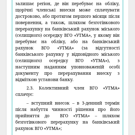
залишає регіон, де він перебуває на обліку,
щорічні членські внески може сплачувати
достроково, або протягом першого місяця після
повернення, а також, шляхом безготівкового
перерахунку на банківський рахунок міського
(селищного) осередку ВГО «УТМА», у якому він
перебуває на обліку, або на банківський
рахунок ВГО «УТМА» (за відсутності
банківського рахунку у відповідного міського
(селищного) осередку ВГО «УТМА»), з
наступним наданням уповноваженій особі
документу про перерахування внеску з
відміткою установи банку.
2.3. Колективний член ВГО «УТМА»
сплачує:
– вступний внесок – в 3-денний термін
після набуття чинності рішення про його
прийняття до ВГО «УТМА» – шляхом
безготівкового перерахунку на банківський
рахунок ВГО «УТМА»;