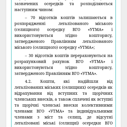
зазначених осередків та розподіляються
наступним чином:
– 70 відсотків коштів залишаються в
розпорядженні легалізованого міського
(селищного) осередку ВГО «УТМА» і
використовуються згідно кошторису,
затвердженого Правлінням легалізованого
міського (селищного) осередку «УТМА»;
– 30 відсотків коштів перераховуються на
розрахунковий рахунок ВГО «УТМА» і
використовуються згідно кошторису,
затвердженого Правлінням ВГО «УТМА».
4.2. Кошти, які надійшли від
легалізованих міських (селищних) осередків як
відрахування від вступних та щорічних
членських внесків, а також сплачені як вступні
та щорічні членські внески колективними
членами ВГО «УТМА» та індивідуальними
членами з міст та селищ, де відсутні
легалізовані міські (селищні) осередки ВГО