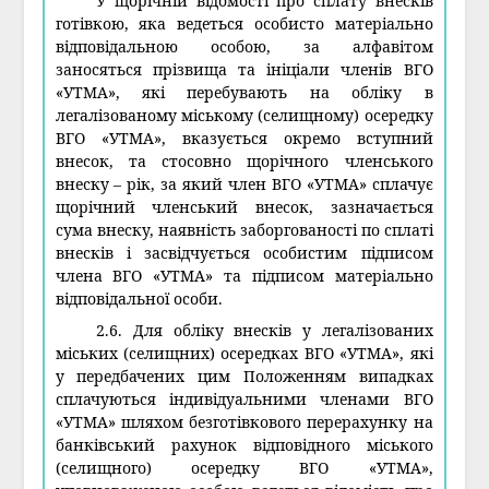
У щорічній відомості про сплату внесків
готівкою, яка ведеться особисто матеріально
відповідальною особою, за алфавітом
заносяться прізвища та ініціали членів ВГО
«УТМА», які перебувають на обліку в
легалізованому міському (селищному) осередку
ВГО «УТМА», вказується окремо вступний
внесок, та стосовно щорічного членського
внеску – рік, за який член ВГО «УТМА» сплачує
щорічний членський внесок, зазначається
сума внеску, наявність заборгованості по сплаті
внесків і засвідчується особистим підписом
члена ВГО «УТМА» та підписом матеріально
відповідальної особи.
2.6. Для обліку внесків у легалізованих
міських (селищних) осередках ВГО «УТМА», які
у передбачених цим Положенням випадках
сплачуються індивідуальними членами ВГО
«УТМА» шляхом безготівкового перерахунку на
банківський рахунок відповідного міського
(селищного) осередку ВГО «УТМА»,