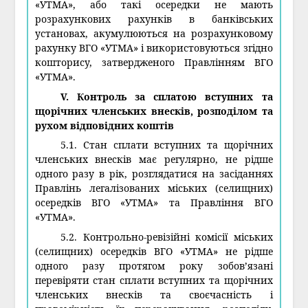
«УТМА», або такі осередки не мають
розрахункових рахунків в банківських
установах, акумулюються на розрахунковому
рахунку ВГО «УТМА» і використовуються згідно
кошторису, затвердженого Правлінням ВГО
«УТМА».
V. Контроль за сплатою вступних та
щорічних членських внесків, розподілом та
рухом відповідних коштів
5.1. Стан сплати вступних та щорічних
членських внесків має регулярно, не рідше
одного разу в рік, розглядатися на засіданнях
Правлінь легалізованих міських (селищних)
осередків ВГО «УТМА» та Правління ВГО
«УТМА».
5.2. Контрольно-ревізійні комісії міських
(селищних) осередків ВГО «УТМА» не рідше
одного разу протягом року зобов’язані
перевіряти стан сплати вступних та щорічних
членських внесків та своєчасність і