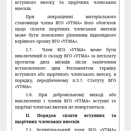
вступного внеску та щорічних членських
внесків.
При покращенні матеріального
становища члена ВГО «УТМА» його обов’язок
щодо сплати щорічних членських внесків
може бути поновлено рішенням відповідного
керівного органу ВГО «УТМА».
1.7. Член ВГО «УТМА» може бути
виключений із складу ВГО «УТМА» за несплату
протягом двох місяців після закінчення
встановленого цим Регламентом терміну
вступного або щорічного членського внеску, в
порядку, передбаченому п.3.7. Статуту ВГО
«УТМА».
1.8. При добровільному виході або
виключенні з членів ВГО «УТМА» вступні та
щорічні членські внески не повертаються.
II. Порядок сплати вступних та
щорічних членських внесків
2.1. Індивідуальний член ВГО «УТМА»