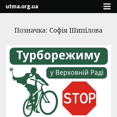
Skip
utma.org.ua
to
content
Позначка:
Софія Шипілова