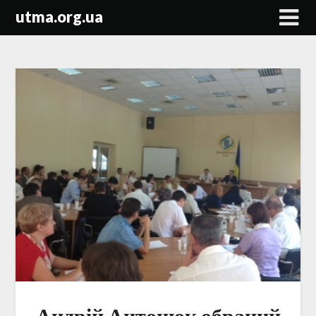
Skip
utma.org.ua
to
content
Андрій Антонюк обраний