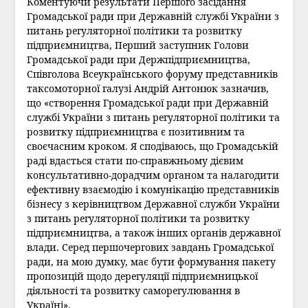
Коментуючи результати Першого засідання
Громадської ради при Державній службі України з
питань регуляторної політики та розвитку
підприємництва, Перший заступник Голови
Громадської ради при Держпідприємництва,
Співголова Всеукраїнського форуму представників
таксомоторної галузі Андрій Антонюк зазначив,
що «створення Громадської ради при Державній
службі України з питань регуляторної політики та
розвитку підприємництва є позитивним та
своєчасним кроком. Я сподіваюсь, що Громадській
раді вдасться стати по-справжньому дієвим
консультативно-дорадчим органом та налагодити
ефективну взаємодію і комунікацію представників
бізнесу з керівництвом Державної служби України
з питань регуляторної політики та розвитку
підприємництва, а також інших органів державної
влади. Серед першочергових завдань Громадської
ради, на мою думку, має бути формування пакету
пропозицій щодо дерегуляції підприємницької
діяльності та розвитку саморегулювання в
Україні».